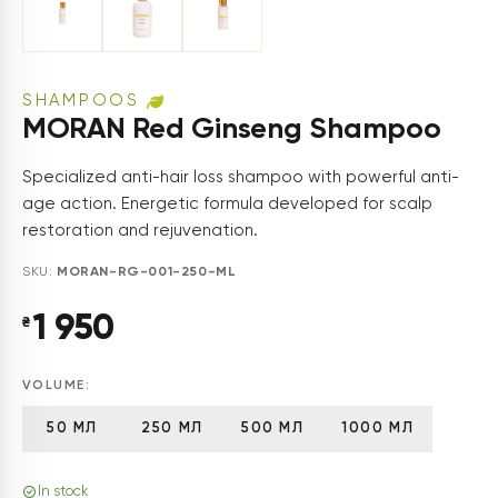
SHAMPOOS
MORAN Red Ginseng Shampoo
Specialized anti-hair loss shampoo with powerful anti-
age action. Energetic formula developed for scalp
restoration and rejuvenation.
SKU:
MORAN-RG-001-250-ML
1 950
₴
VOLUME:
50 МЛ
250 МЛ
500 МЛ
1000 МЛ
In stock