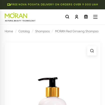
FREE NOVA POSHTA DELIVERY ON ORDERS OVER 9 000 UAH
NATURAL BEAUTY TECHNOLOGY
Home
/
Catalog
/
Shampoos
/
MORAN Red Ginseng Shampoo