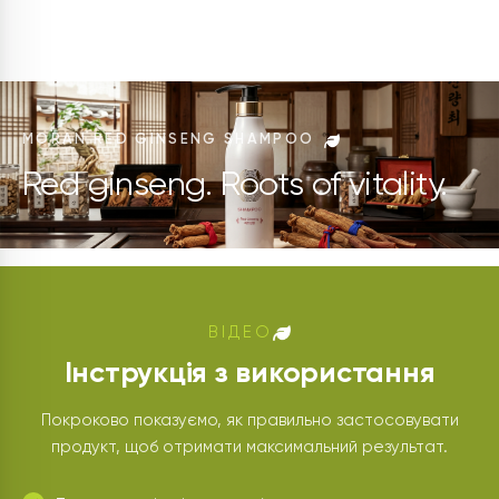
MORAN RED GINSENG SHAMPOO
Red ginseng. Roots of vitality.
ВІДЕО
Інструкція з використання
Покроково показуємо, як правильно застосовувати
продукт, щоб отримати максимальний результат.