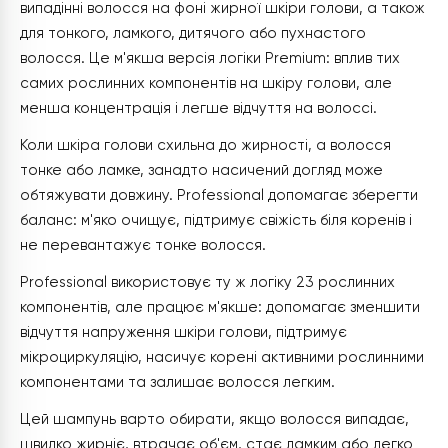
випадінні волосся на фоні жирної шкіри голови, а також
для тонкого, ламкого, дитячого або пухнастого
волосся. Це м'якша версія логіки Premium: вплив тих
самих рослинних компонентів на шкіру голови, але
менша концентрація і легше відчуття на волоссі.
Коли шкіра голови схильна до жирності, а волосся
тонке або ламке, занадто насичений догляд може
обтяжувати довжину. Professional допомагає зберегти
баланс: м'яко очищує, підтримує свіжість біля коренів і
не перевантажує тонке волосся.
Professional використовує ту ж логіку 23 рослинних
компонентів, але працює м'якше: допомагає зменшити
відчуття напруження шкіри голови, підтримує
мікроциркуляцію, насичує корені активними рослинними
компонентами та залишає волосся легким.
Цей шампунь варто обирати, якщо волосся випадає,
швидко жирніє, втрачає об'єм, стає ламким або легко