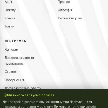
Акції
Про нас
Шампуні
Філософія
Крема
Умови співпраці
Тоніки
ПІДТРИМКА
Контакти
Доставка, оплата та
повернення
Оплата
Повернення
Договір публічної оферти
Ми використовуємо cookies
Файли cookie допомагають нам аналізувати відвідування та
показувати релевантну рекламу. Ви можете прийняти всі або
Натхнено тибетською природою
Підкріплено наукою