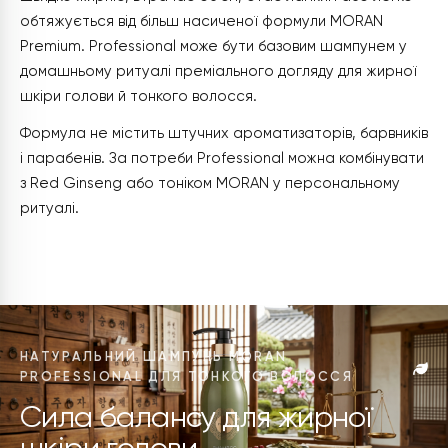
обтяжується від більш насиченої формули MORAN
Premium. Professional може бути базовим шампунем у
домашньому ритуалі преміального догляду для жирної
шкіри голови й тонкого волосся.
Формула не містить штучних ароматизаторів, барвників
і парабенів. За потреби Professional можна комбінувати
з Red Ginseng або тоніком MORAN у персональному
ритуалі.
НАТУРАЛЬНИЙ ШАМПУНЬ MORAN
PROFESSIONAL ДЛЯ ТОНКОГО ВОЛОССЯ
Сила балансу для жирної