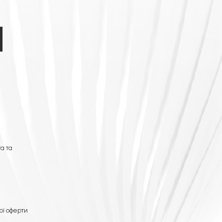
а та
ої оферти