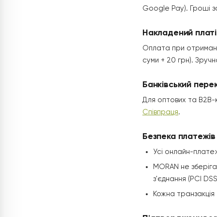
Google Pay). Гроші 
Накладений плат
Оплата при отриманні
суми + 20 грн). Зруч
Банківський пере
Для оптових та B2B-к
Співпраця
.
Безпека платежів
Усі онлайн-плате
MORAN не зберіга
з'єднання (PCI DSS
Кожна транзакція