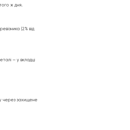
того ж дня.
евізника (2% від
еталі — у вкладці
ку через захищене