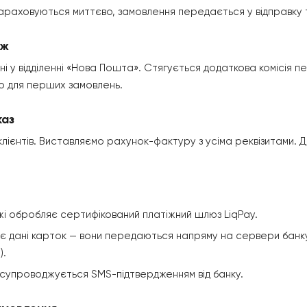
зараховуються миттєво, замовлення передається у відправку 
іж
 у відділенні «Нова Пошта». Стягується додаткова комісія пер
но для перших замовлень.
каз
лієнтів. Виставляємо рахунок-фактуру з усіма реквізитами. Д
жі обробляє сертифікований платіжний шлюз LiqPay.
є дані карток — вони передаються напряму на сервери бан
).
 супроводжується SMS-підтвердженням від банку.