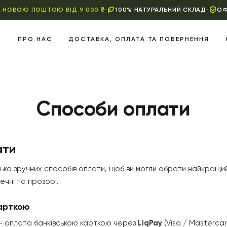
 НОВОЮ ПОШТОЮ ВІД 9 000 ₴
•
100% НАТУРАЛЬНИЙ СКЛАД
•
ОФ
ПРО НАС
ДОСТАВКА, ОПЛАТА ТА ПОВЕРНЕННЯ
Способи оплати
ати
ька зручних способів оплати, щоб ви могли обрати найкращий 
ечні та прозорі.
арткою
— оплата банківською карткою через
LiqPay
(Visa / Mastercar