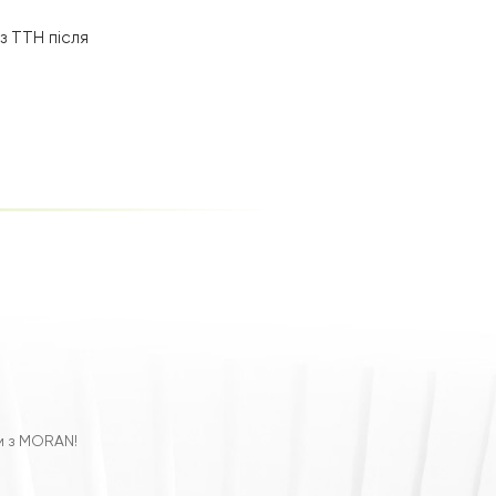
з ТТН після
м з MORAN!